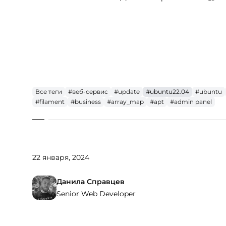
Все теги
#веб-сервис
#update
#ubuntu22.04
#ubuntu
#filament
#business
#array_map
#apt
#admin panel
Опубликовано
22 января, 2024
Автор
Данила Справцев
Senior Web Developer
Senior Web Developer