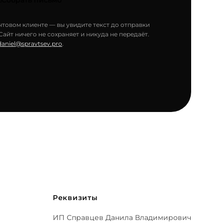
Собрать письмо
товом клиенте — вы увидите текст до отправки
айт ничего не сохраняет и никуда не передаёт.
daniel@spravtsev.pro
.
Реквизиты
ИП Справцев Данила Владимирович