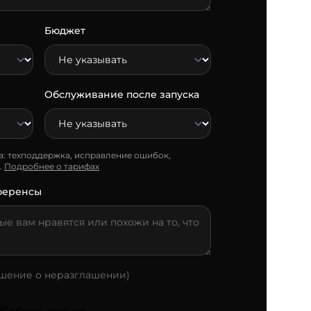
Бюджет
Обслуживание после запуска
: техподдержка, исправление ошибок,
.
Подробнее о тарифах
ференсы
ашение о неразглашении)