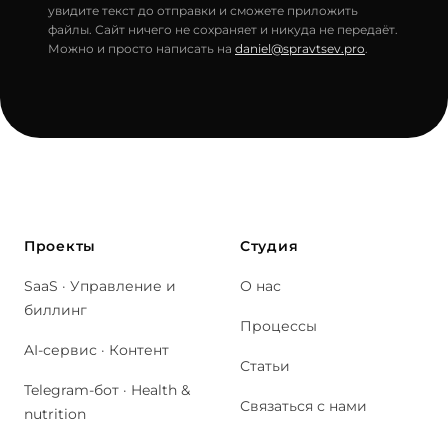
увидите текст до отправки и сможете приложить
файлы. Сайт ничего не сохраняет и никуда не передаёт.
Можно и просто написать на
daniel@spravtsev.pro
.
Проекты
Студия
SaaS · Управление и
О нас
биллинг
Процессы
AI-сервис · Контент
Статьи
Telegram-бот · Health &
Связаться с нами
nutrition