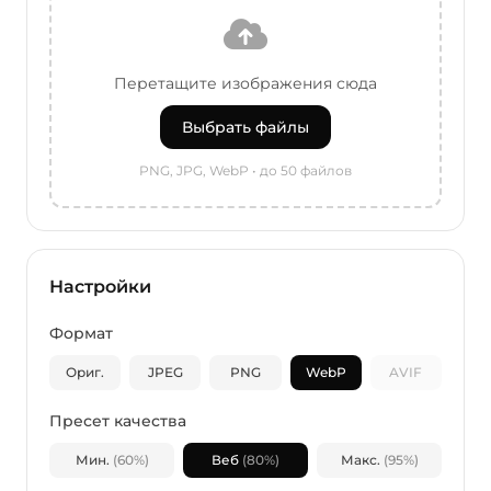
Перетащите изображения сюда
Выбрать файлы
PNG, JPG, WebP • до 50 файлов
Настройки
Формат
Ориг.
JPEG
PNG
WebP
AVIF
Пресет качества
Мин.
(60%)
Веб
(80%)
Макс.
(95%)