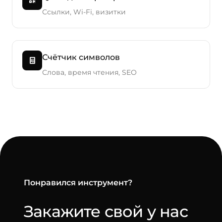
Ссылки, Wi-Fi, визитки
Счётчик символов
Слова, время чтения, SEO
Понравился инструмент?
Закажите свой у нас
-