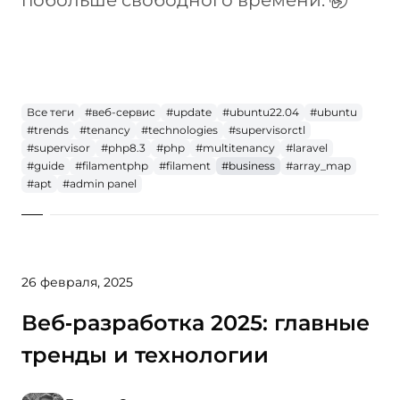
побольше свободного времени.
Все теги
#веб-сервис
#update
#ubuntu22.04
#ubuntu
#trends
#tenancy
#technologies
#supervisorctl
#supervisor
#php8.3
#php
#multitenancy
#laravel
#guide
#filamentphp
#filament
#business
#array_map
#apt
#admin panel
26 февраля, 2025
Веб‑разработка 2025: главные
тренды и технологии