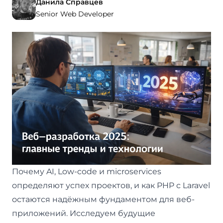
Опубликовано
Автор
Данила Справцев
Senior Web Developer
Senior Web Developer
Почему AI, Low-code и microservices
определяют успех проектов, и как PHP с Laravel
остаются надёжным фундаментом для веб-
приложений. Исследуем будущие